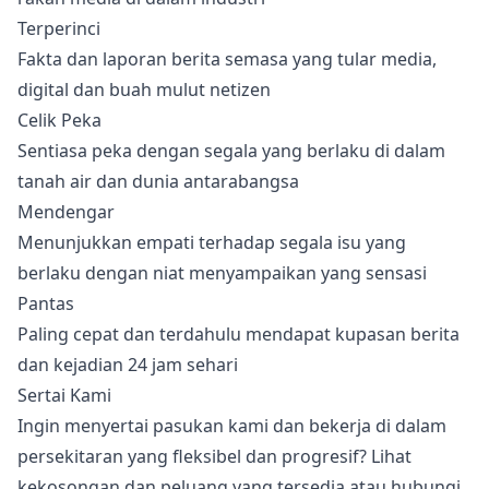
Terperinci
Fakta dan laporan berita semasa yang tular media,
digital dan buah mulut netizen
Celik Peka
Sentiasa peka dengan segala yang berlaku di dalam
tanah air dan dunia antarabangsa
Mendengar
Menunjukkan empati terhadap segala isu yang
berlaku dengan niat menyampaikan yang sensasi
Pantas
Paling cepat dan terdahulu mendapat kupasan berita
dan kejadian 24 jam sehari
Sertai Kami
Ingin menyertai pasukan kami dan bekerja di dalam
persekitaran yang fleksibel dan progresif? Lihat
kekosongan dan peluang yang tersedia atau hubungi