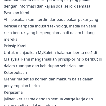
dengan informasi dan kajian soal selidik semasa.
Pasukan Kami
Ahli pasukan kami terdiri daripada pakar-pakar yang
berasal daripada industri teknologi, media dan seni
reka bentuk yang berpengalaman di dalam bidang
mereka.
Prinsip Kami
Untuk menjadikan MyBuletin halaman berita no.1 di
Malaysia, kami mengamalkan prinsip-prinsip berikut di
dalam ruangan dan kehidupan seharian kami.
Keterbukaan
Menerima setiap komen dan maklum balas dalam
penyempaian berita
Kerjasama
Jalinan kerjasama dengan semua warga kerja dan
rakan media di dalam industri